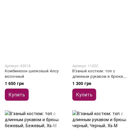
Артикул: 43018
Артикул: 11022
Комбинезон шелковый Алсу
В'заный костюм: топ с
молочный
длинным рукавом и брюки
молочный
1 650 грн
1 300 грн
Купить
Купить