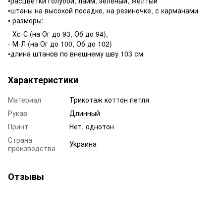
•расцветки голубой, лайм, зеленый, желтый
•штаны на высокой посадке, на резиночке, с карманами
• размеры:
- Хс-С (на Ог до 93, Об до 94),
- М-Л (на Ог до 100, Об до 102)
•длина штанов по внешнему шву 103 см
Характеристики
Материал
Трикотаж коттон петля
Рукав
Длинный
Принт
Нет, однотон
Страна
Украина
производства
Отзывы