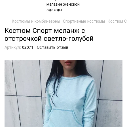
Костюмы и комбинезоны
Спортивные костюмы
Костюм С
Костюм Спорт меланж с
отстрочкой светло-голубой
Артикул:
02071
Оставить отзыв