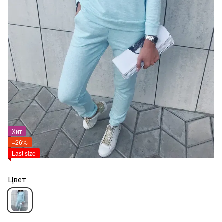
Хит
−26%
Last size
Цвет