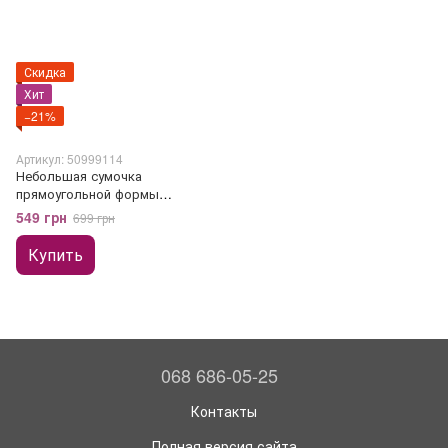
Скидка
Хит
−21%
Артикул: 50999114
Небольшая сумочка
прямоугольной формы
белый+лимон
549 грн
699 грн
Купить
068 686-05-25
Контакты
Полная версия сайта