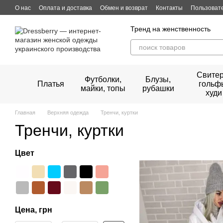
Перейти к основному контенту
О нас
Оплата и доставка
Обмен и возврат
Контакты
Пользоват
Тренд на женственность
Свитер
Футболки,
Блузы,
Платья
гольф
майки, топы
рубашки
худи
Главная
Верхняя одежда
Тренчи, куртки
Тренчи, куртки
Цвет
Цена, грн