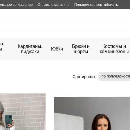
ельское соглашение
Отзывы о магазине
Подарочные сертификаты
а,
Кардиганы,
Брюки и
Костюмы и
ы,
Юбки
пиджаки
шорты
комбинезоны
по популярност
Сортировка: