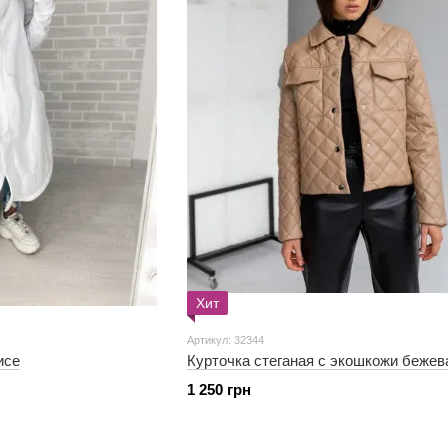
Хит
Артикул: 32344
исе
Курточка стеганая с экошкожи бежев
1 250 грн