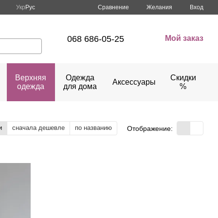
Сравнение
Укр
Рус
Желания
Вход
068 686-05-25
Мой заказ
Верхняя
Одежда
Скидки
Аксессуары
одежда
для дома
%
и
сначала дешевле
по названию
Отображение: