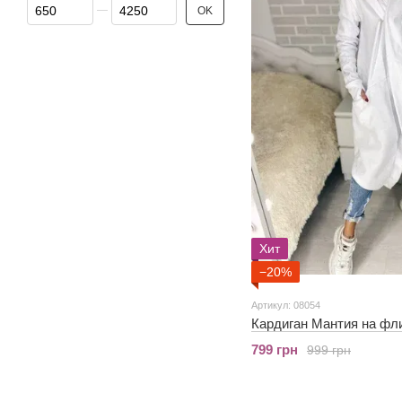
От Цена, грн
До Цена, грн
OK
Хит
−20%
Артикул: 08054
Кардиган Мантия на фл
799 грн
999 грн