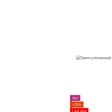
Хит
−25%
Last size