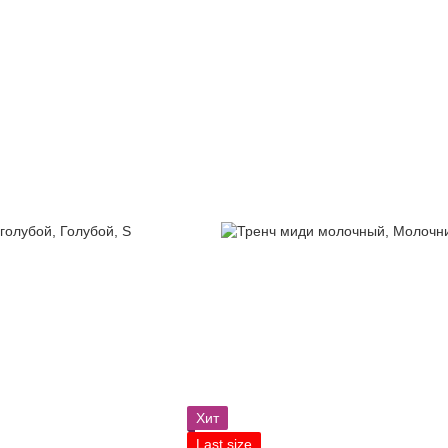
Хит
Last size