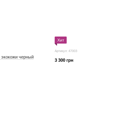
Хит
Артикул: 47003
з экокожи черный
3 300 грн