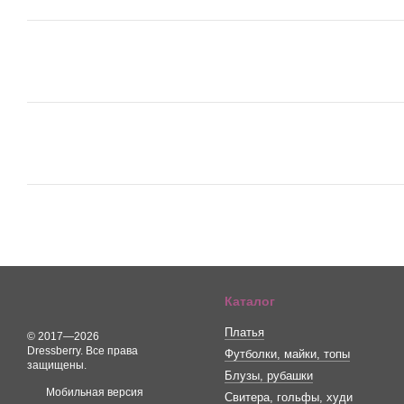
Каталог
Платья
© 2017—2026
Dressberry. Все права
Футболки, майки, топы
защищены.
Блузы, рубашки
Мобильная версия
Свитера, гольфы, худи