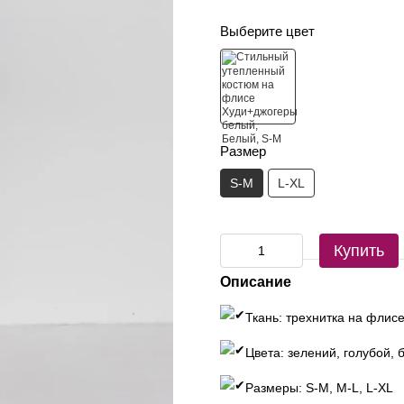
Выберите цвет
Размер
S-M
L-XL
Купить
Описание
Ткань: трехнитка на флис
Цвета: зелений, голубой, 
Размеры: S-M, M-L, L-XL