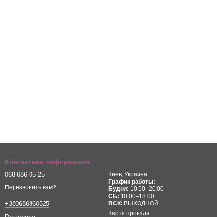
Контактная информация
068 686-05-25
Киев, Украина
График работы:
Перезвонить вам?
Будни:
10:00–20:00
СБ:
10:00–18:00
ВСК:
ВЫХОДНОЙ
+380686860525
Карта проезда
Dressberry