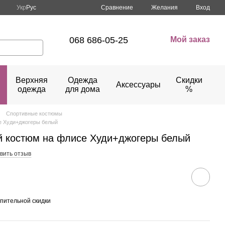
Сравнение
Укр
Рус
Желания
Вход
068 686-05-25
Мой заказ
Верхняя
Одежда
Скидки
Аксессуары
одежда
для дома
%
Спортивные костюмы
е Худи+джогеры белый
й костюм на флисе Худи+джогеры белый
вить отзыв
пительной скидки