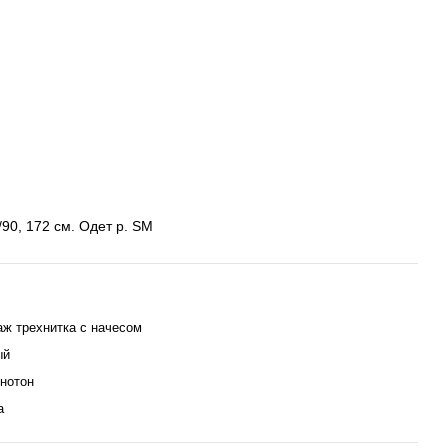
90, 172 см. Одет р. SM
аж трехнитка с начесом
ый
днотон
а