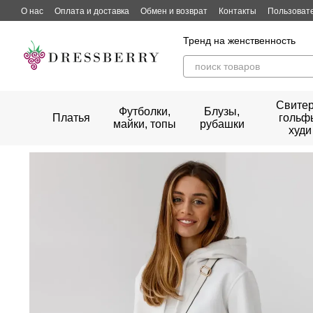
Перейти к основному контенту
О нас
Оплата и доставка
Обмен и возврат
Контакты
Пользоват
Тренд на женственность
Свитер
Футболки,
Блузы,
Платья
гольф
майки, топы
рубашки
худи