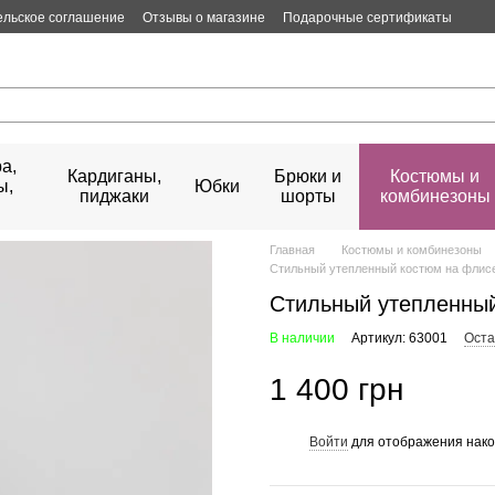
ельское соглашение
Отзывы о магазине
Подарочные сертификаты
а,
Кардиганы,
Брюки и
Костюмы и
ы,
Юбки
пиджаки
шорты
комбинезоны
Главная
Костюмы и комбинезоны
Стильный утепленный костюм на флис
Стильный утепленны
В наличии
Артикул: 63001
Оста
1 400 грн
Войти
для отображения нако
%