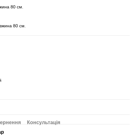
жина 80 см.
вжина 80 см.
й
ернення
Консультація
ар