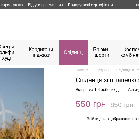
У
 користувача
Відгуки про магазин
Подарункові сертифікати
Светри,
Кардигани,
Брюки і
Костюм
гольфи,
Спідниці
піджаки
шорти
комбіне
худі
Головна
Спідниці
Спідниця зі ш
Спідниця зі штапелю з
Відправка 1-4 робочих днів
Артик
550 грн
850 грн
Ввійти
для відображення нак
%