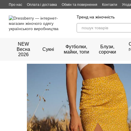
Перейти до основного контенту
Про нас
Оплата і доставка
Обмін та повернення
Контакти
Угода
Тренд на жіночність
NEW
Футболки,
Блузи,
Весна
Сукні
майки, топи
сорочки
2026