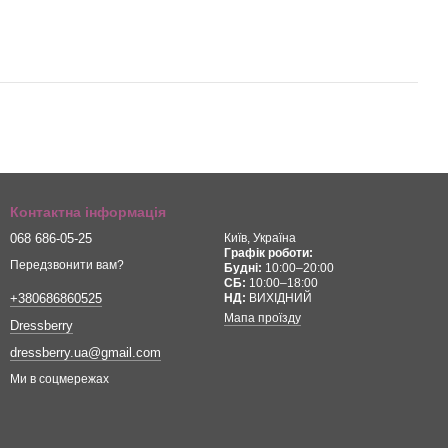
Контактна інформація
068 686-05-25
Київ, Україна
Графік роботи:
Передзвонити вам?
Будні:
10:00–20:00
СБ:
10:00–18:00
НД:
ВИХІДНИЙ
+380686860525
Мапа проїзду
Dressberry
dressberry.ua@gmail.com
Ми в соцмережах