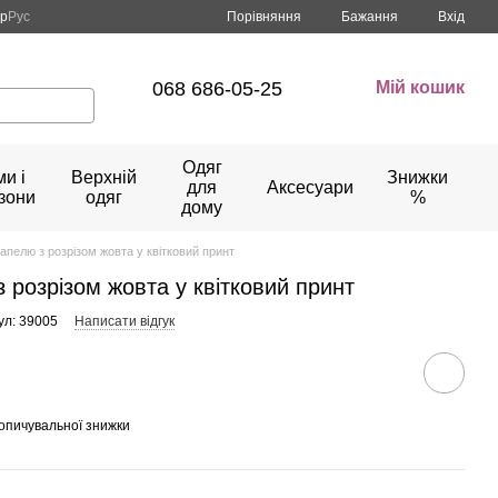
Порівняння
кр
Рус
Бажання
Вхід
068 686-05-25
Мій кошик
Одяг
и і
Верхній
Знижки
для
Аксесуари
зони
одяг
%
дому
тапелю з розрізом жовта у квітковий принт
 розрізом жовта у квітковий принт
ул: 39005
Написати відгук
опичувальної знижки