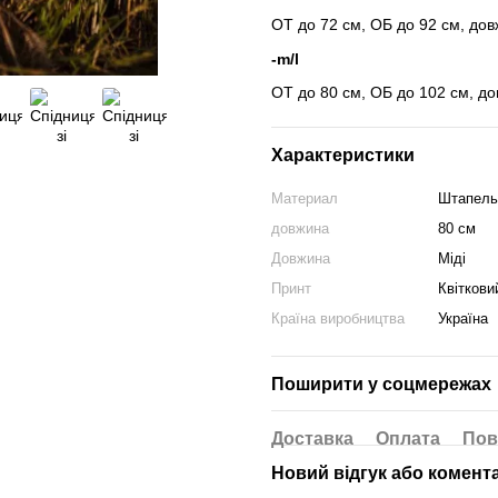
ОТ до 72 см, ОБ до 92 см, дов
-m/l
ОТ до 80 см, ОБ до 102 см, до
Характеристики
Материал
Штапель
довжина
80 см
Довжина
Міді
Принт
Квіткови
Країна виробництва
Україна
Поширити у соцмережах
Доставка
Оплата
Пов
Новий відгук або комент