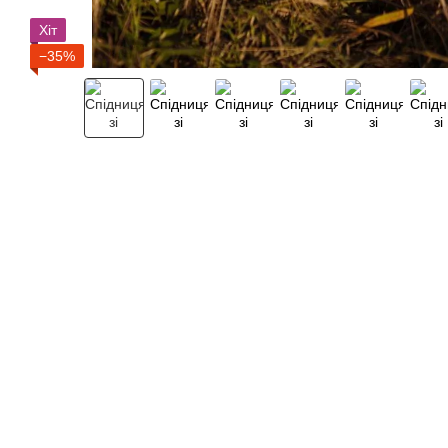
Хіт
−35%