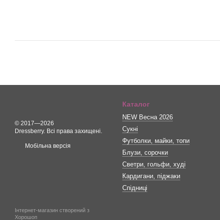
Каталог
NEW Весна 2026
© 2017—2026
Сукні
Dressberry. Всі права захищені.
Футболки, майки, топи
Мобільна версія
Блузи, сорочки
Светри, гольфи, худі
Кардигани, піджаки
Спідниці
Інтернет-магазин створений з
Хорошоп