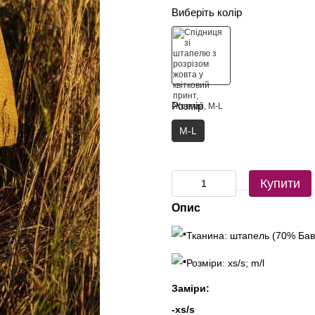
Виберіть колір
Розмір
M-L
Купити
Опис
Тканина: штапель (70% Бав
Розміри: xs/s; m/l
Заміри:
-xs/s