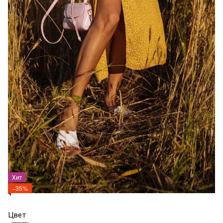
Хит
−35%
Цвет