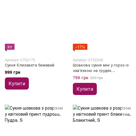
Хіт
−17%
Артикул: 0752175
Артикул: 0752246
Сукня Єлизавета бежевий
Шовкова сукня міні у горох із
зав'язкою на грудях
999 грн
помаранчева
799 грн
959 грн
Купити
Купити