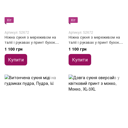
Хіт
Хіт
Артикул: 52672
Артикул: 52672
Ніжна сукня з мереживом на
Ніжна сукня з мереживом на
талії і рукавах у принт бузок з
талії і рукавах у принт бузок з
коротким рукавом
коротким рукавом
1 100 грн
1 100 грн
Купити
Купити