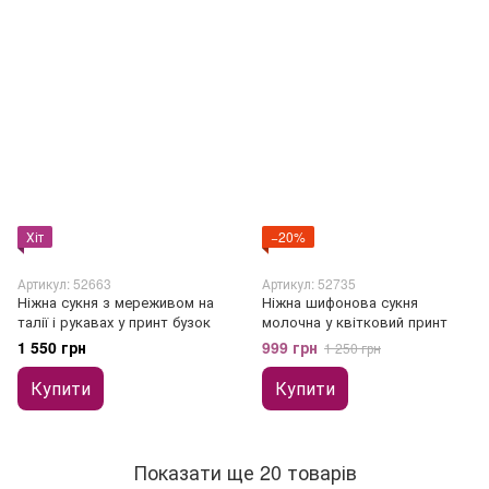
Хіт
−20%
Артикул: 52663
Артикул: 52735
Ніжна сукня з мереживом на
Ніжна шифонова сукня
талії і рукавах у принт бузок
молочна у квітковий принт
1 550 грн
999 грн
1 250 грн
Купити
Купити
Показати ще 20 товарів