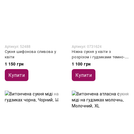
Артикул: 52488
Артикул: 0731624
Сукня шифонова сливова у
Ніжна сукня у квіти з
квіти
розрізом і гудзиками темно-
синя
1 150 грн
1 100 грн
Купити
Купити