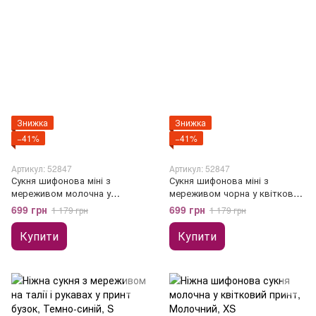
Знижка
Знижка
−41%
−41%
Артикул: 52847
Артикул: 52847
Сукня шифонова міні з
Сукня шифонова міні з
мереживом молочна у
мереживом чорна у квітковий
квітковий принт
принт
699 грн
699 грн
1 179 грн
1 179 грн
Купити
Купити