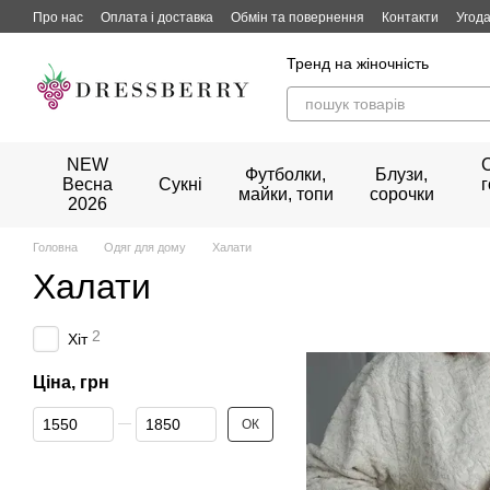
Перейти до основного контенту
Про нас
Оплата і доставка
Обмін та повернення
Контакти
Угода
Тренд на жіночність
NEW
Футболки,
Блузи,
Весна
Сукні
майки, топи
сорочки
2026
Головна
Одяг для дому
Халати
Халати
2
Хіт
Ціна, грн
Від Ціна, грн
До Ціна, грн
ОК