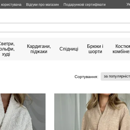
У
 користувача
Відгуки про магазин
Подарункові сертифікати
Светри,
Кардигани,
Брюки і
Костюм
гольфи,
Спідниці
піджаки
шорти
комбіне
худі
за популярніс
Сортування: