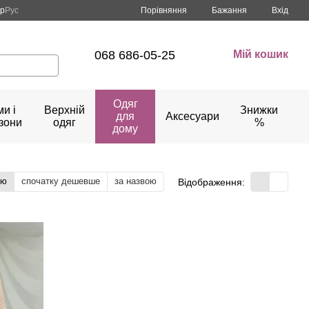
Порівняння
кр
Рус
Бажання
Вхід
068 686-05-25
Мій кошик
Одяг
и і
Верхній
Знижки
для
Аксесуари
зони
одяг
%
дому
тю
спочатку дешевше
за назвою
Відображення: