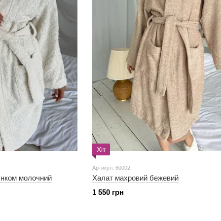
Хіт
Артикул: 60002
унком молочний
Халат махровий бежевий
1 550 грн