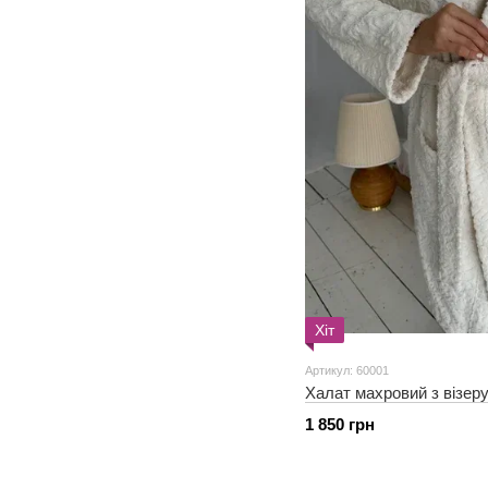
Хіт
Артикул: 60001
Халат махровий з візер
1 850 грн