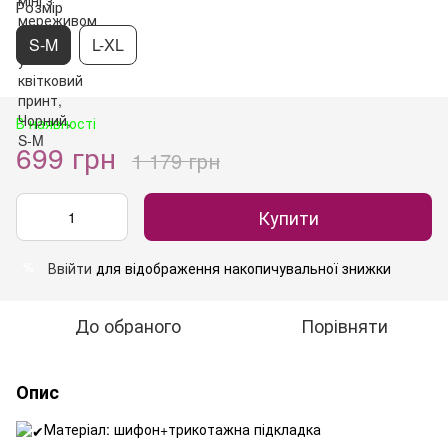
Розмір
S-M
L-XL
В наявності
699 грн
1 179 грн
Купити
Ввійти
для відображення накопичувальної знижки
%
До обраного
Порівняти
Опис
Матеріал: шифон+трикотажна підкладка