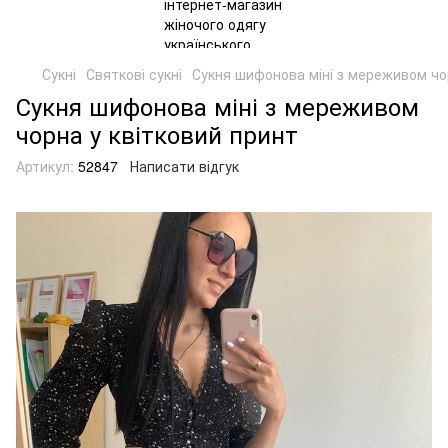
Сукні
Святкові сукні
Сукня шифонова міні з мереживом чо
Сукня шифонова міні з мереживом
чорна у квітковий принт
Артикул:
52847
Написати відгук