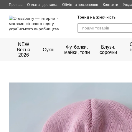
Перейти до основного контенту
Про нас
Оплата і доставка
Обмін та повернення
Контакти
Угода
Тренд на жіночність
NEW
Футболки,
Блузи,
Весна
Сукні
майки, топи
сорочки
2026