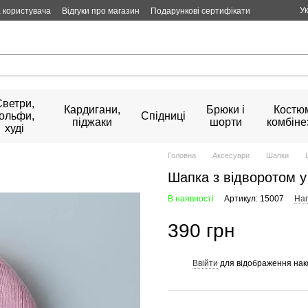
У
 користувача
Відгуки про магазин
Подарункові сертифікати
Светри,
Кардигани,
Брюки і
Костюм
гольфи,
Спідниці
піджаки
шорти
комбіне
худі
Головна
Аксесуари
Шапки
Шапка з відворотом 
В наявності
Артикул: 15007
Нап
390 грн
Ввійти
для відображення нак
%