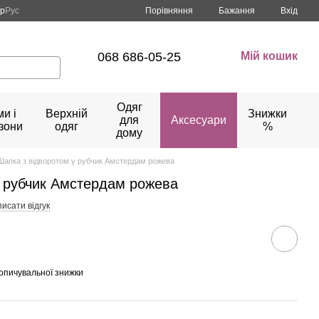
Порівняння
кр
Рус
Бажання
Вхід
068 686-05-25
Мій кошик
Одяг
и і
Верхній
Знижки
для
Аксесуари
зони
одяг
%
дому
Шапка з відворотом у рубчик Амстердам рожева
у рубчик Амстердам рожева
исати відгук
опичувальної знижки