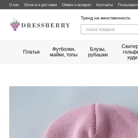
Перейти к основному контенту
О нас
Оплата и доставка
Обмен и возврат
Контакты
Пользоват
Тренд на женственность
Свитер
Футболки,
Блузы,
Платья
гольф
майки, топы
рубашки
худи