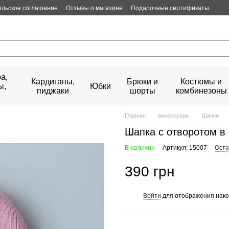
ельское соглашение
Отзывы о магазине
Подарочные сертификаты
а,
Кардиганы,
Брюки и
Костюмы и
ы,
Юбки
пиджаки
шорты
комбинезоны
Главная
Аксессуары
Шапки
Шапка с отворотом в
В наличии
Артикул: 15007
Оста
390 грн
Войти
для отображения нако
%