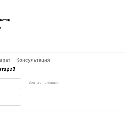
днотон
а
врат
Консультация
нтарий
Войти с помощью