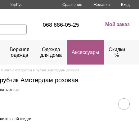
Сравнение
Укр
Рус
Желания
Вход
068 686-05-25
Мой заказ
Верхняя
Одежда
Скидки
Аксессуары
одежда
для дома
%
Шапка с отворотом в рубчик Амстердам розовая
 рубчик Амстердам розовая
вить отзыв
пительной скидки