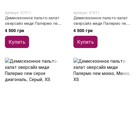
Артикул: 47011
Артикул: 47011
Демисезонное пальто-халат
Демисезонное пальто-халат
оверсайз миди Палермо new
оверсайз миди Палермо new
чорное
бургунди
4 500 грн
4 500 грн
Купить
Купить