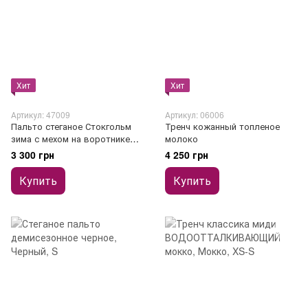
Хит
Хит
Артикул: 47009
Артикул: 06006
Пальто стеганое Стокгольм
Тренч кожанный топленое
зима с мехом на воротнике
молоко
шоколад
3 300 грн
4 250 грн
Купить
Купить