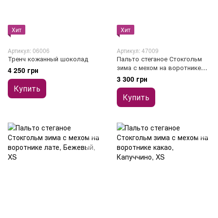
Хит
Хит
Артикул: 06006
Артикул: 47009
Тренч кожанный шоколад
Пальто стеганое Стокгольм
зима с мехом на воротнике
4 250 грн
черное
3 300 грн
Купить
Купить