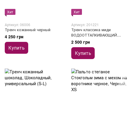
Хит
Хит
Артикул: 06006
Артикул: 201221
Тренч кожанный черный
Тренч классика миди
ВОДООТТАЛКИВАЮЩИЙ
4 250 грн
фисташка/серый
2 500 грн
Купить
Купить