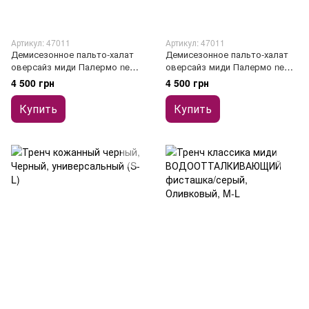
Артикул: 47011
Артикул: 47011
Демисезонное пальто-халат
Демисезонное пальто-халат
оверсайз миди Палермо new
оверсайз миди Палермо new
серое диагональ
мокко
4 500 грн
4 500 грн
Купить
Купить