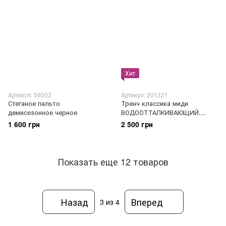
Хит
Артикул: 56003
Артикул: 201221
Стеганое пальто
Тренч классика миди
демисезонное черное
ВОДООТТАЛКИВАЮЩИЙ
мокко
1 600 грн
2 500 грн
Показать еще 12 товаров
Назад
Вперед
3
из 4