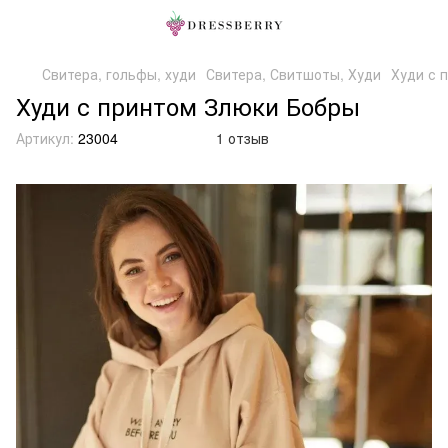
Свитера, гольфы, худи
Свитера, Свитшоты, Худи
Худи с 
Худи с принтом Злюки Бобры
Артикул:
23004
1 отзыв