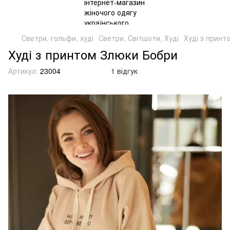
Светри, гольфи, худі
Светри, Світшоти, Худі
Худі з принт
Худі з принтом Злюки Бобри
Артикул:
23004
1 відгук