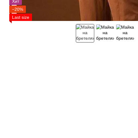
Хит
−20%
Last size