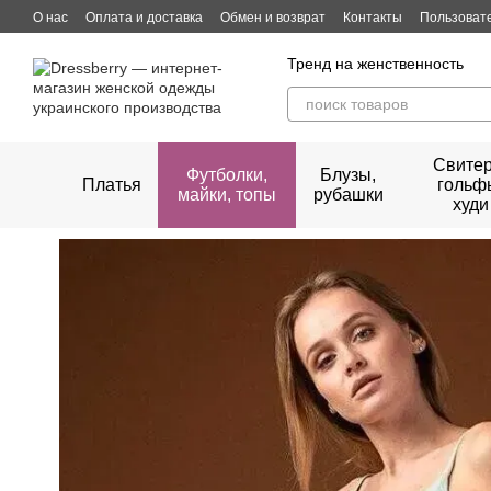
Перейти к основному контенту
О нас
Оплата и доставка
Обмен и возврат
Контакты
Пользоват
Тренд на женственность
Свитер
Футболки,
Блузы,
Платья
гольф
майки, топы
рубашки
худи