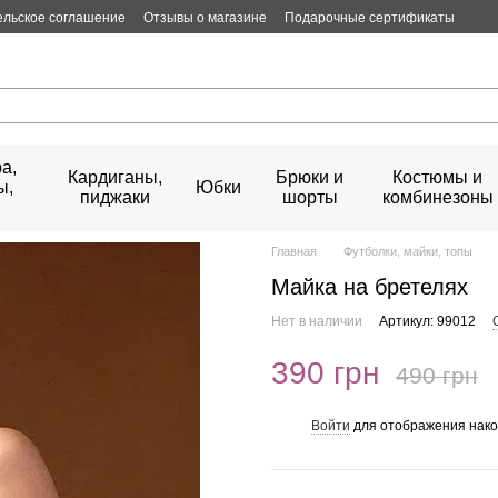
ельское соглашение
Отзывы о магазине
Подарочные сертификаты
а,
Кардиганы,
Брюки и
Костюмы и
ы,
Юбки
пиджаки
шорты
комбинезоны
Главная
Футболки, майки, топы
Майка на бретелях
Нет в наличии
Артикул: 99012
390 грн
490 грн
Войти
для отображения нако
%