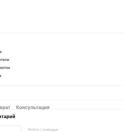
а
етели
днотон
а
врат
Консультация
нтарий
Войти с помощью