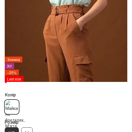
Знижка
Хіт
−20%
Last size
Колір
Розмір