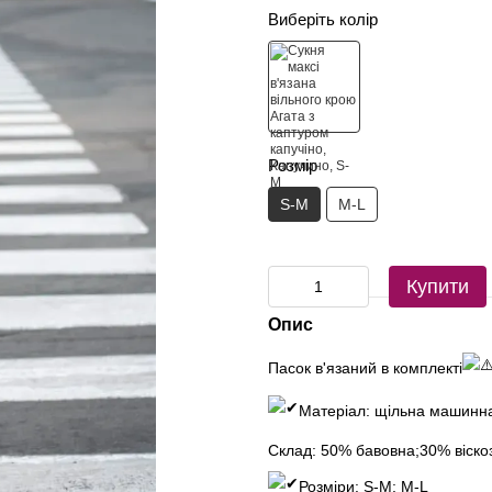
Виберіть колір
Розмір
S-M
M-L
Купити
Опис
Пасок в'язаний в комплекті
Матеріал: щільна машинна
Склад: 50% бавовна;30% віско
Розміри: S-M; М-L