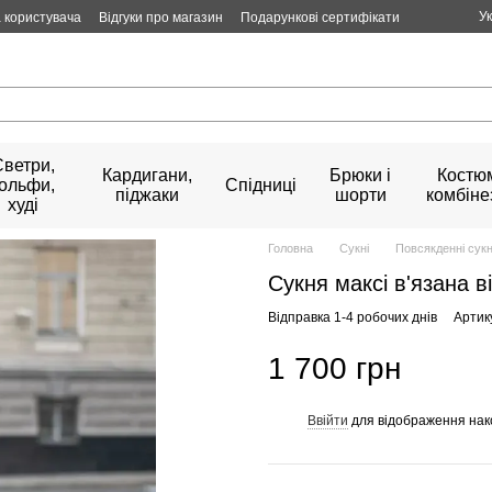
У
 користувача
Відгуки про магазин
Подарункові сертифікати
Светри,
Кардигани,
Брюки і
Костюм
гольфи,
Спідниці
піджаки
шорти
комбіне
худі
Головна
Сукні
Повсякденні сукн
Сукня максі в'язана в
Відправка 1-4 робочих днів
Артик
1 700 грн
Ввійти
для відображення нак
%