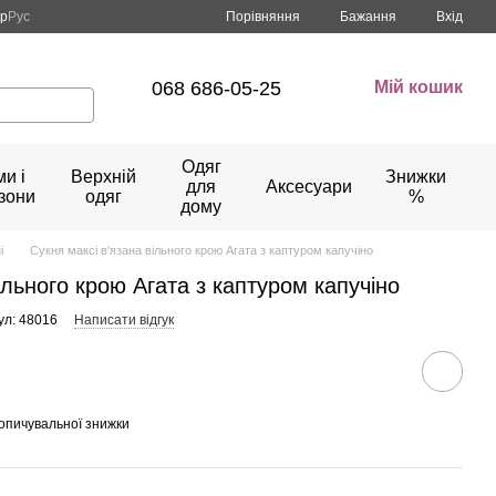
Порівняння
кр
Рус
Бажання
Вхід
068 686-05-25
Мій кошик
Одяг
и і
Верхній
Знижки
для
Аксесуари
зони
одяг
%
дому
і
Сукня максі в'язана вільного крою Агата з каптуром капучіно
ільного крою Агата з каптуром капучіно
ул: 48016
Написати відгук
опичувальної знижки