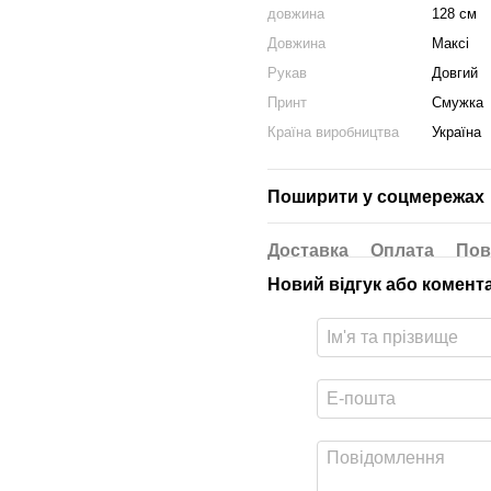
довжина
128 см
Довжина
Максі
Рукав
Довгий
Принт
Смужка
Країна виробництва
Україна
Поширити у соцмережах
Доставка
Оплата
Пов
Новий відгук або комент