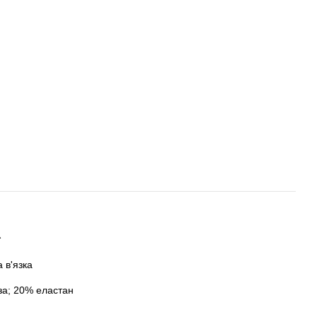
 в'язка
за; 20% еластан