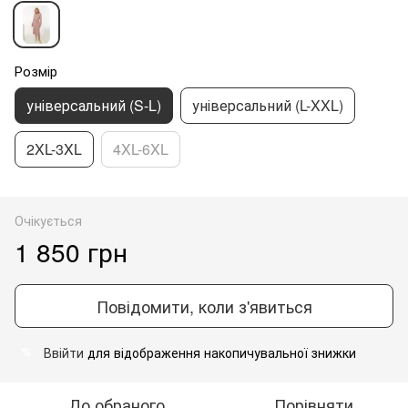
Розмір
універсальний (S-L)
універсальний (L-XXL)
2XL-3XL
4XL-6XL
Очікується
1 850 грн
Повідомити, коли з'явиться
Ввійти
для відображення накопичувальної знижки
%
До обраного
Порівняти