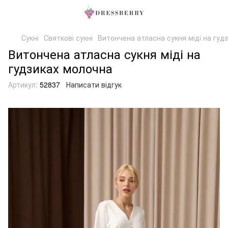
Сукні
Святкові сукні
Витончена атласна сукня міді на гуд
Витончена атласна сукня міді на
гудзиках молочна
Артикул:
52837
Написати відгук