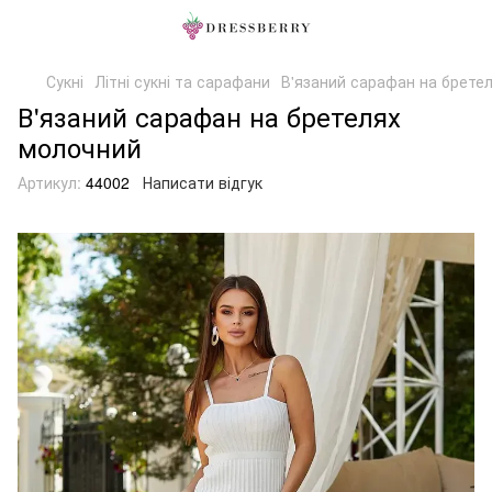
Сукні
Літні сукні та сарафани
В'язаний сарафан на брете
В'язаний сарафан на бретелях
молочний
Артикул:
44002
Написати відгук