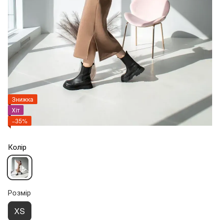
Знижка
Хіт
−35%
Колір
Розмір
XS