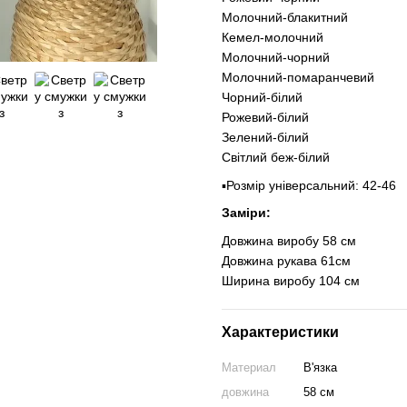
Молочний-блакитний
Кемел-молочний
Молочний-чорний
Молочний-помаранчевий
Чорний-білий
Рожевий-білий
Зелений-білий
Світлий беж-білий
▪️Розмір універсальний: 42-46
Заміри:
Довжина виробу 58 см
Довжина рукава 61см
Ширина виробу 104 см
Характеристики
Материал
В'язка
довжина
58 см