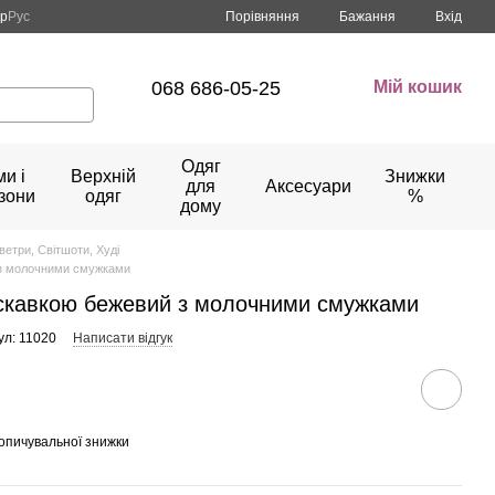
Порівняння
кр
Рус
Бажання
Вхід
068 686-05-25
Мій кошик
Одяг
и і
Верхній
Знижки
для
Аксесуари
зони
одяг
%
дому
ветри, Світшоти, Худі
 з молочними смужками
искавкою бежевий з молочними смужками
ул: 11020
Написати відгук
опичувальної знижки