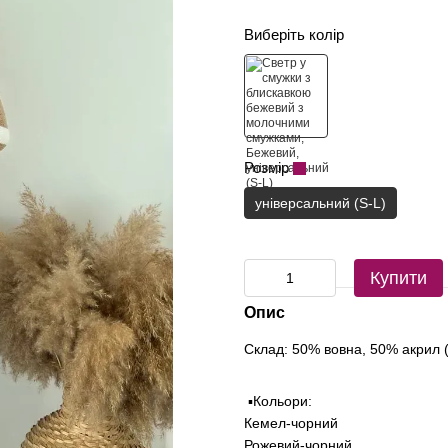
Виберіть колір
Розмір
універсальний (S-L)
Купити
Опис
Склад: 50% вовна, 50% акрил 
▪️Кольори:
Кемел-чорний
Рожевий-чорний