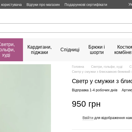
У
 користувача
Відгуки про магазин
Подарункові сертифікати
Светри,
Кардигани,
Брюки і
Костюм
гольфи,
Спідниці
піджаки
шорти
комбіне
худі
Головна
Светри, гольфи, худі
С
Светр у смужки з блискавкою бежевий
Светр у смужки з бл
Відправка 1-4 робочих днів
Артик
950 грн
Ввійти
для відображення нак
%