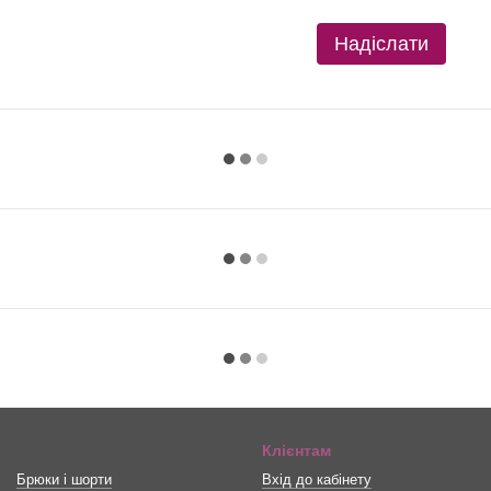
Надіслати
Клієнтам
Брюки і шорти
Вхід до кабінету