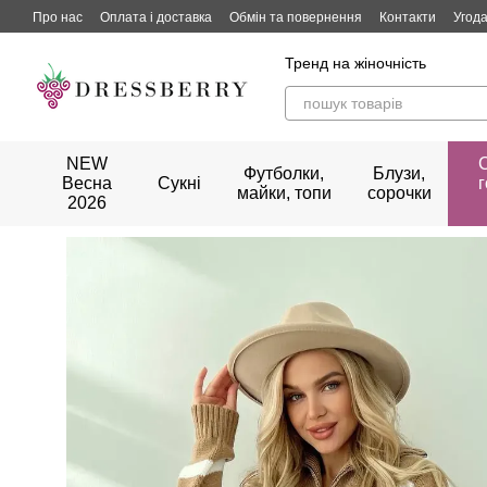
Перейти до основного контенту
Про нас
Оплата і доставка
Обмін та повернення
Контакти
Угода
Тренд на жіночність
NEW
Футболки,
Блузи,
Весна
Сукні
майки, топи
сорочки
2026