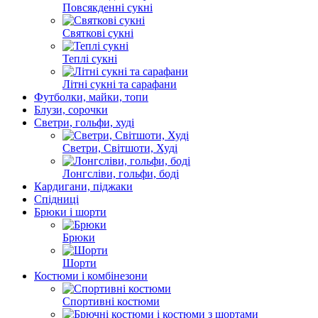
Повсякденні сукні
Святкові сукні
Теплі сукні
Літні сукні та сарафани
Футболки, майки, топи
Блузи, сорочки
Светри, гольфи, худі
Светри, Світшоти, Худі
Лонгсліви, гольфи, боді
Кардигани, піджаки
Спідниці
Брюки і шорти
Брюки
Шорти
Костюми і комбінезони
Спортивні костюми