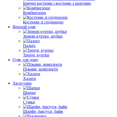
Брючні костюми і костюми з шортами
Комбінезони
Костюми зі спідницею
Верхній одяг
Зимові куртки, шубки
Пальто
Тренчі, куртки
Одяг для дому
Піжами, комплекти
Халати
Аксесуари
Шапки
Сумки
Шарфи, бактуси, бафи