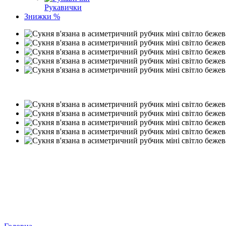
Рукавички
Знижки %
Хіт