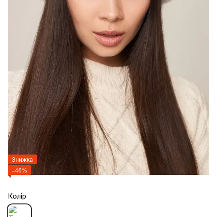
Знижка
−46%
Колір