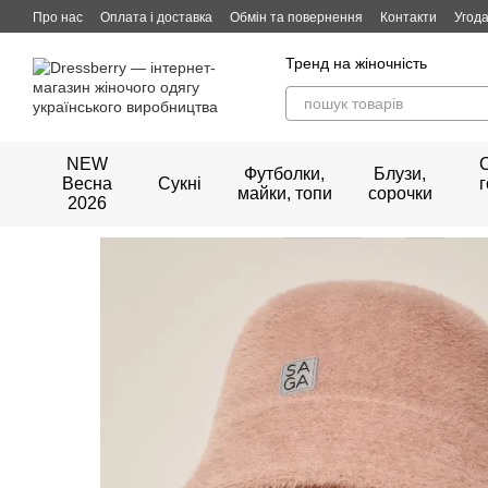
Перейти до основного контенту
Про нас
Оплата і доставка
Обмін та повернення
Контакти
Угода
Тренд на жіночність
NEW
Футболки,
Блузи,
Весна
Сукні
майки, топи
сорочки
2026