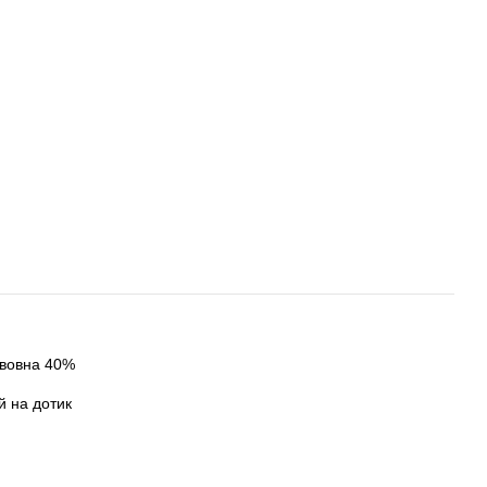
авовна 40%
й на дотик