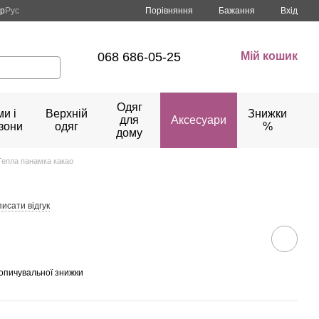
Порівняння
кр
Рус
Бажання
Вхід
068 686-05-25
Мій кошик
Одяг
и і
Верхній
Знижки
для
Аксесуари
зони
одяг
%
дому
Тепла панамка какао
исати відгук
опичувальної знижки