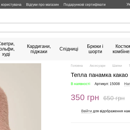
У
 користувача
Відгуки про магазин
Подарункові сертифікати
Светри,
Кардигани,
Брюки і
Костюм
гольфи,
Спідниці
піджаки
шорти
комбіне
худі
Головна
Аксесуари
Шапки
Тепла панамка какао
В наявності
Артикул: 15008
Нап
350 грн
650 грн
Ввійти
для відображення нак
%