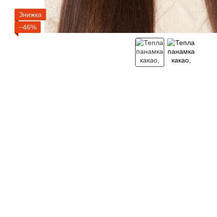
Знижка
−46%