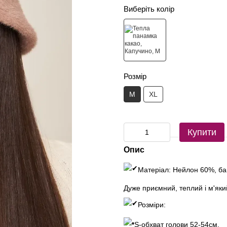
Виберіть колір
Розмір
M
XL
Купити
Опис
Матеріал: Нейлон 60%, б
Дуже приємний, теплий і м'яки
Розміри:
S-обхват голови 52-54см,