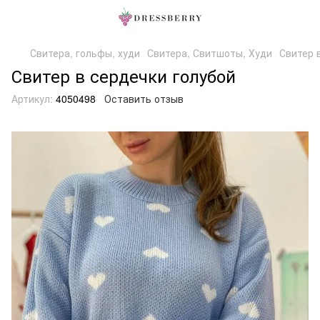
Свитера, гольфы, худи
Свитера, Свитшоты, Худи
Свитер 
Свитер в сердечки голубой
Артикул:
4050498
Оставить отзыв