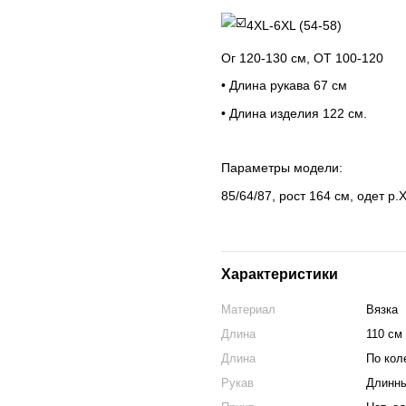
4XL-6XL (54-58)
Ог 120-130 см, ОТ 100-120
• Длина рукава 67 см
• Длина изделия 122 см.
Параметры модели:
85/64/87, рост 164 см, одет р.
Характеристики
Материал
Вязка
Длина
110 см
Длина
По кол
Рукав
Длинн