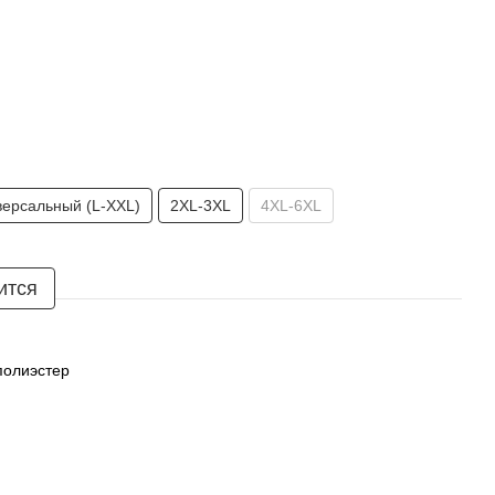
версальный (L-XXL)
2XL-3XL
4XL-6XL
ится
полиэстер