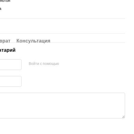
днотон
а
врат
Консультация
нтарий
Войти с помощью