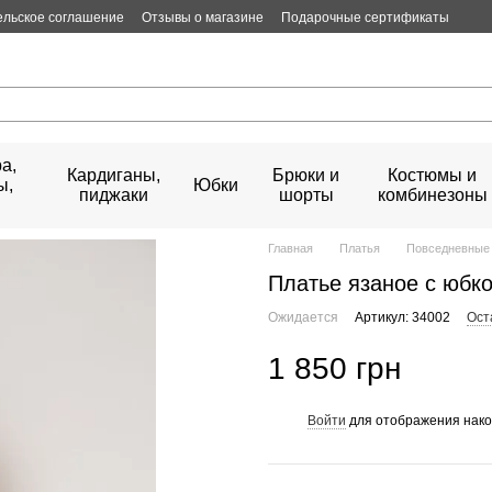
ельское соглашение
Отзывы о магазине
Подарочные сертификаты
а,
Кардиганы,
Брюки и
Костюмы и
ы,
Юбки
пиджаки
шорты
комбинезоны
Главная
Платья
Повседневные 
Платье язаное с юбк
Ожидается
Артикул: 34002
Ост
1 850 грн
Войти
для отображения нако
%