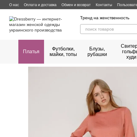
Перейти к основному контенту
О нас
Оплата и доставка
Обмен и возврат
Контакты
Пользоват
Тренд на женственность
Свитер
Футболки,
Блузы,
Платья
гольф
майки, топы
рубашки
худи