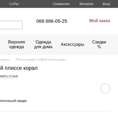
Сравнение
Укр
Рус
Желания
Вход
068 686-05-25
Мой заказ
Верхняя
Одежда
Скидки
Аксессуары
одежда
для дома
%
платья
Платье язаное с юбкой плиссе корал
ой плиссе корал
авить отзыв
пительной скидки