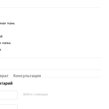
ная ткань
ый
я лапка
а
врат
Консультация
нтарий
Войти с помощью