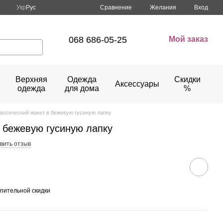
Сравнение
Укр
Рус
Желания
Вход
068 686-05-25
Мой заказ
Верхняя
Одежда
Скидки
Аксессуары
одежда
для дома
%
ассический жакет в бежевую гусиную лапку
в бежевую гусиную лапку
вить отзыв
пительной скидки