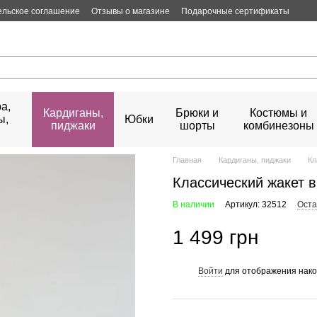
ельское соглашение
Отзывы о магазине
Подарочные сертификаты
а,
Кардиганы,
Брюки и
Костюмы и
ы,
Юбки
пиджаки
шорты
комбинезоны
Главная
Кардиганы, пиджаки
Кл
Классический жакет 
В наличии
Артикул: 32512
Оста
1 499 грн
Войти
для отображения нако
%