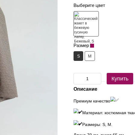
Выберите цвет
Размер
S
M
Купить
Описание
Премиум качество
Материал: костюмная тка
Размеры: S, M.