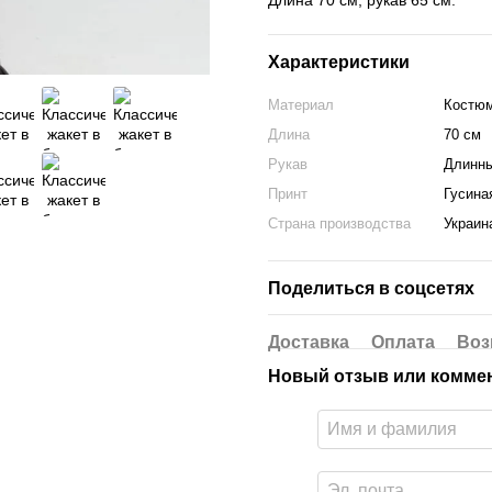
Длина 70 см, рукав 65 см.
Характеристики
Материал
Костюм
Длина
70 см
Рукав
Длинн
Принт
Гусина
Страна производства
Украин
Поделиться в соцсетях
Доставка
Оплата
Воз
Новый отзыв или комме