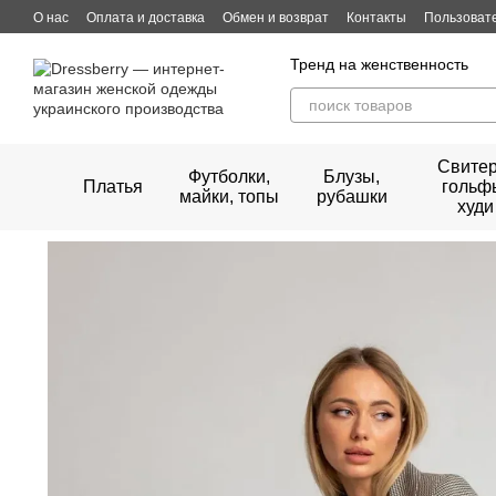
Перейти к основному контенту
О нас
Оплата и доставка
Обмен и возврат
Контакты
Пользоват
Тренд на женственность
Свитер
Футболки,
Блузы,
Платья
гольф
майки, топы
рубашки
худи