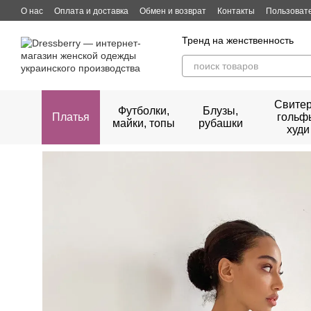
Перейти к основному контенту
О нас
Оплата и доставка
Обмен и возврат
Контакты
Пользоват
Тренд на женственность
Свитер
Футболки,
Блузы,
Платья
гольф
майки, топы
рубашки
худи