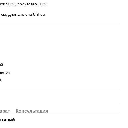
пок 50% , полиэстер 10%.
 см, длина плеча 8-9 см
ый
днотон
а
врат
Консультация
нтарий