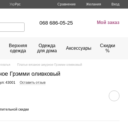
Сравнение
Укр
Рус
Желания
Вход
068 686-05-25
Мой заказ
Верхняя
Одежда
Скидки
Аксессуары
одежда
для дома
%
платья
Платье вязаное ажурное Грэмми оливковый
ное Грэмми оливковый
ул: 43001
Оставить отзыв
пительной скидки