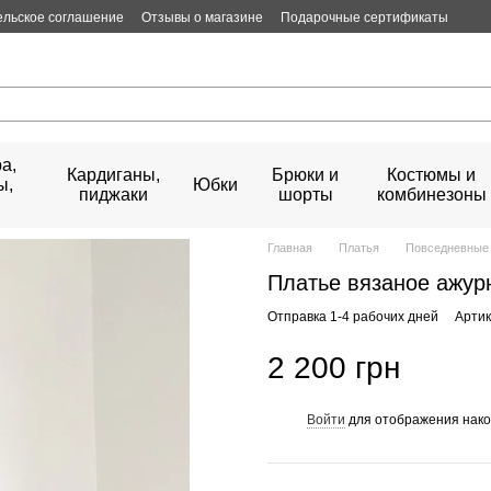
ельское соглашение
Отзывы о магазине
Подарочные сертификаты
а,
Кардиганы,
Брюки и
Костюмы и
ы,
Юбки
пиджаки
шорты
комбинезоны
Главная
Платья
Повседневные 
Платье вязаное ажур
Отправка 1-4 рабочих дней
Артик
2 200 грн
Войти
для отображения нако
%