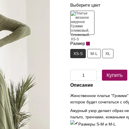
Выберите цвет
Размер
XS-S
M-L
XL
Купить
Описание
Женственное платье "Грэмми" 
которое будет сочетаться с об
Ажурный узор делает образ н
пальто, тренчами, кожаными к
Размеры S-M и M-L