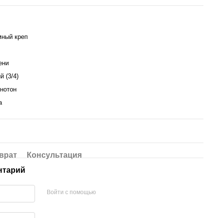
ный креп
ени
й (3/4)
днотон
а
врат
Консультация
нтарий
Войти с помощью