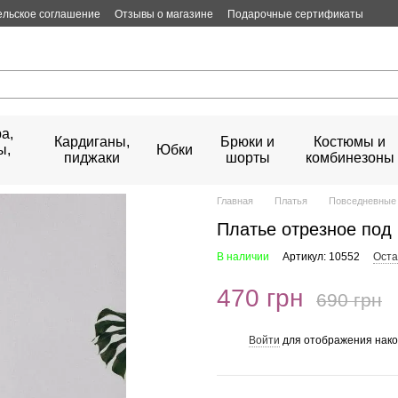
ельское соглашение
Отзывы о магазине
Подарочные сертификаты
а,
Кардиганы,
Брюки и
Костюмы и
ы,
Юбки
пиджаки
шорты
комбинезоны
Главная
Платья
Повседневные 
Платье отрезное под
В наличии
Артикул: 10552
Оста
470 грн
690 грн
Войти
для отображения нако
%