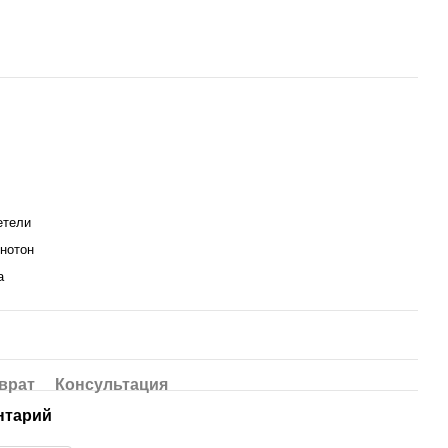
етели
днотон
а
врат
Консультация
нтарий