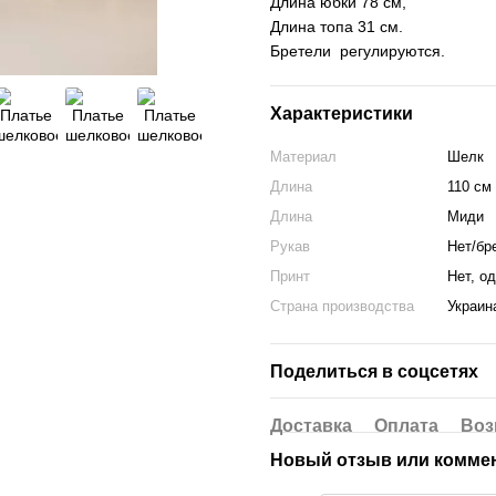
Длина юбки 78 см,
Длина топа 31 см.
Бретели регулируются.
Характеристики
Материал
Шелк
Длина
110 см
Длина
Миди
Рукав
Нет/бр
Принт
Нет, о
Страна производства
Украин
Поделиться в соцсетях
Доставка
Оплата
Воз
Новый отзыв или комме