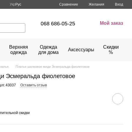
Сравнение
Укр
Рус
Желания
Вход
068 686-05-25
Мой заказ
Верхняя
Одежда
Скидки
Аксессуары
одежда
для дома
%
латья
Платье шелковое миди Эсмеральда фиолетовое
ди Эсмеральда фиолетовое
ул: 43037
Оставить отзыв
пительной скидки