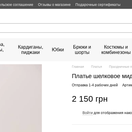
ельское соглашение
Отзывы о магазине
Подарочные сертификаты
а,
Кардиганы,
Брюки и
Костюмы и
ы,
Юбки
пиджаки
шорты
комбинезоны
Главная
Платья
Праздничные п
Платье шелковое ми
Отправка 1-4 рабочих дней
Артик
2 150 грн
Войти
для отображения нако
%