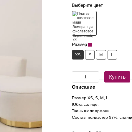
Выберите цвет
Размер
XS
S
M
L
Купить
Описание
Размер XS, S, M, L .
Юбка солнце.
Ткань шелк армани.
Состав: полиэстер 97%, спанд