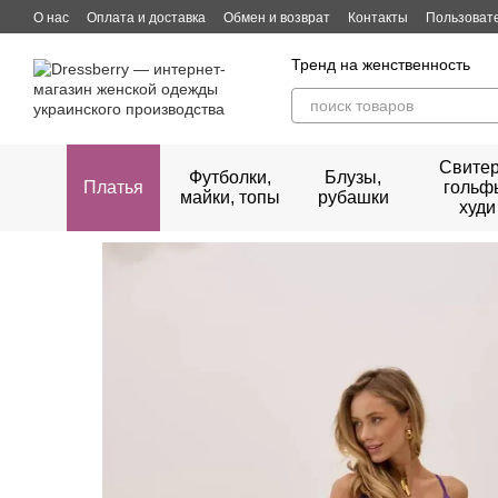
Перейти к основному контенту
О нас
Оплата и доставка
Обмен и возврат
Контакты
Пользоват
Тренд на женственность
Свитер
Футболки,
Блузы,
Платья
гольф
майки, топы
рубашки
худи