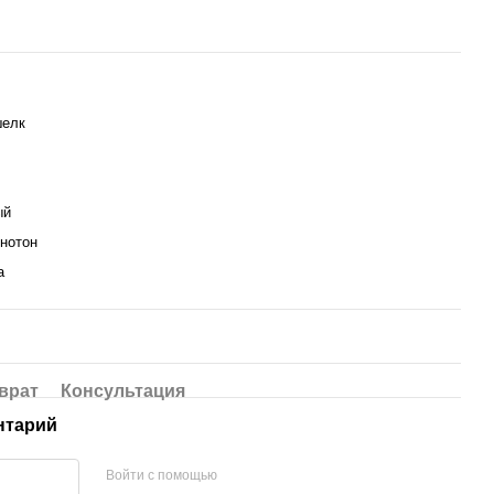
шелк
ый
днотон
а
врат
Консультация
нтарий
Войти с помощью