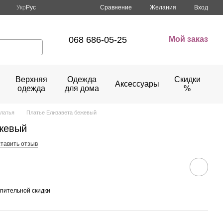
Сравнение
Укр
Рус
Желания
Вход
068 686-05-25
Мой заказ
Верхняя
Одежда
Скидки
Аксессуары
одежда
для дома
%
латья
Платье Елизавета бежевый
ежевый
тавить отзыв
пительной скидки