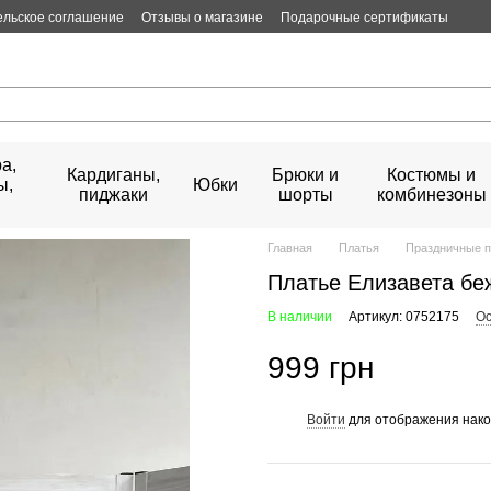
ельское соглашение
Отзывы о магазине
Подарочные сертификаты
а,
Кардиганы,
Брюки и
Костюмы и
ы,
Юбки
пиджаки
шорты
комбинезоны
Главная
Платья
Праздничные п
Платье Елизавета б
В наличии
Артикул: 0752175
Ос
999 грн
Войти
для отображения нако
%