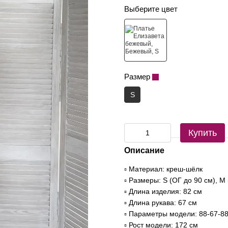
Выберите цвет
Размер
S
Купить
Описание
▫️ Материал: креш-шёлк
▫️ Размеры: S (ОГ до 90 см), M
▫️ Длина изделия: 82 см
▫️ Длина рукава: 67 см
▫️ Параметры модели: 88-67-8
▫️ Рост модели: 172 см