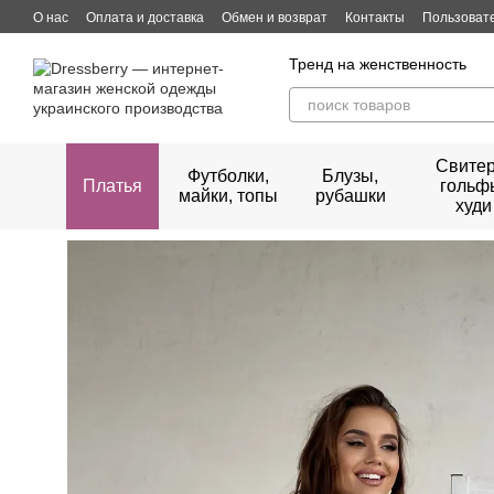
Перейти к основному контенту
О нас
Оплата и доставка
Обмен и возврат
Контакты
Пользоват
Тренд на женственность
Свитер
Футболки,
Блузы,
Платья
гольф
майки, топы
рубашки
худи