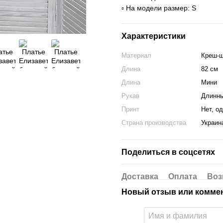
▫️ На модели размер: S
Характеристики
Материал
Креш-
Длина
82 см
Длина
Мини
Рукав
Длинн
Принт
Нет, о
Страна производства
Украин
Поделиться в соцсетях
Доставка
Оплата
Воз
Новый отзыв или комме