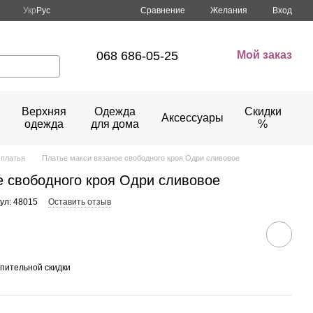
Сравнение
Укр
Рус
Желания
Вход
068 686-05-25
Мой заказ
Верхняя
Одежда
Скидки
Аксессуары
одежда
для дома
%
платья
Платье макси вязаное свободного кроя Одри сливовое
е свободного кроя Одри сливовое
ул: 48015
Оставить отзыв
пительной скидки