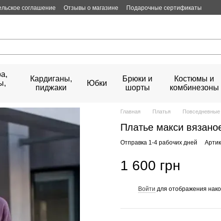
ельское соглашение
Отзывы о магазине
Подарочные сертификаты
а,
Кардиганы,
Брюки и
Костюмы и
ы,
Юбки
пиджаки
шорты
комбинезоны
Главная
Платья
Повседневные 
Платье макси вязано
Отправка 1-4 рабочих дней
Артик
1 600 грн
Войти
для отображения нако
%