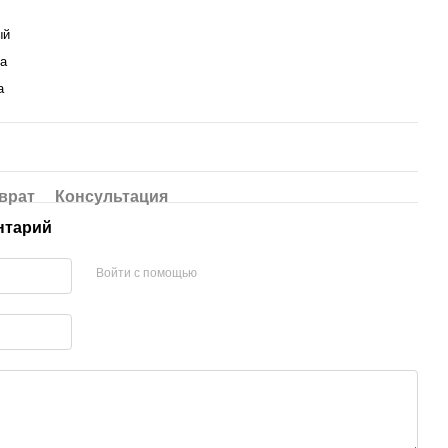
ый
а
а
врат
Консультация
нтарий
Войти с помощью