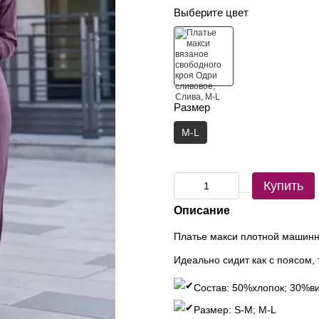
Выберите цвет
Размер
M-L
Купить
Описание
Платье макси плотной машинн
Идеально сидит как с поясом, 
Состав: 50%хлопок; 30%в
Размер: S-M; М-L