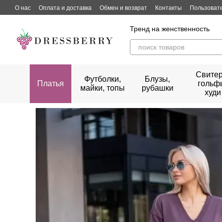
Перейти к основному контенту
О нас
Оплата и доставка
Обмен и возврат
Контакты
Пользоват
Тренд на женственность
Свитер
Футболки,
Блузы,
Платья
гольф
майки, топы
рубашки
худи