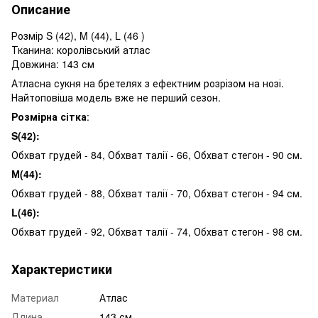
Описание
Розмір S (42), M (44), L (46 )
Тканина: королівський атлас
Довжина: 143 см
Атласна сукня на бретелях з ефектним розрізом на нозі.
Найтоповіша модель вже не перший сезон.
Розмірна сітка
:
S(42):
Обхват грудей - 84, Обхват талії - 66, Обхват стегон - 90 см.
М(44):
Обхват грудей - 88, Обхват талії - 70, Обхват стегон - 94 см.
L(46):
Обхват грудей - 92, Обхват талії - 74, Обхват стегон - 98 см.
Характеристики
Материал
Атлас
Длина
143 см