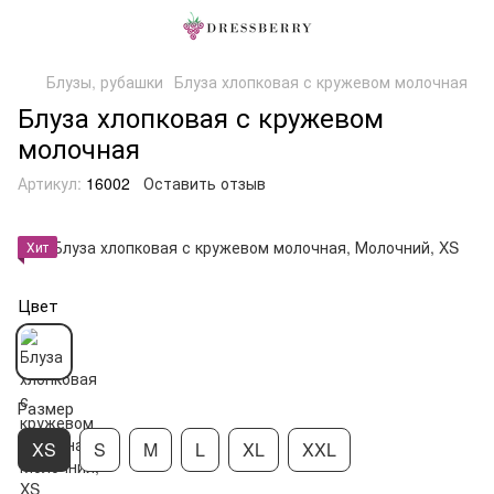
Блузы, рубашки
Блуза хлопковая с кружевом молочная
Блуза хлопковая с кружевом
молочная
Артикул:
16002
Оставить отзыв
Хит
Цвет
Размер
XS
S
M
L
XL
XXL