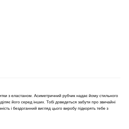
 нитки з еластаном. Асиметричний рубчик надає йому стильного
иділяє його серед інших. Тобі доведеться забути про звичайні
чність і бездоганний вигляд цього виробу підкорять тебе з