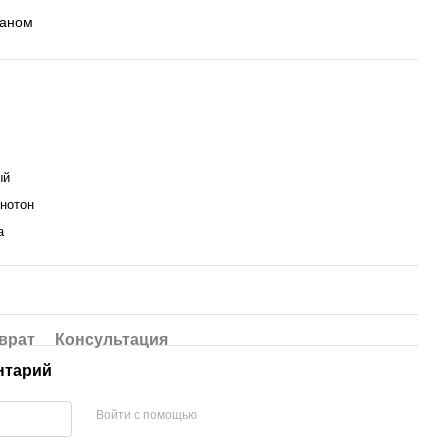
таном
ый
днотон
а
врат
Консультация
нтарий
Войти с помощью