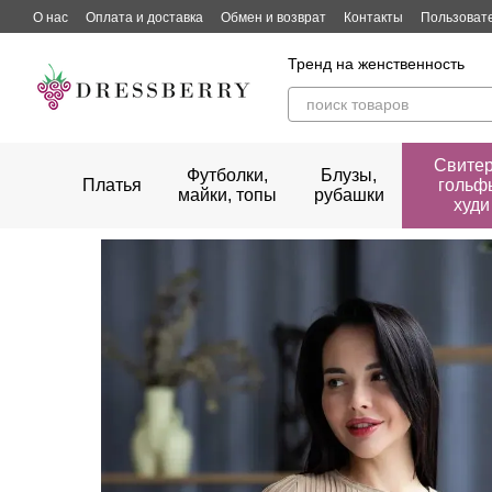
Перейти к основному контенту
О нас
Оплата и доставка
Обмен и возврат
Контакты
Пользоват
Тренд на женственность
Свитер
Футболки,
Блузы,
Платья
гольф
майки, топы
рубашки
худи