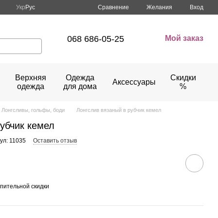
Сравнение
Укр
Рус
Желания
Вход
068 686-05-25
Мой заказ
Верхняя
Одежда
Скидки
Аксессуары
одежда
для дома
%
Лонгсливы, гольфы, боди
Лонгслив вязаный в рубчик кемел
убчик кемел
ул: 11035
Оставить отзыв
пительной скидки