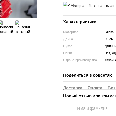
Матеріал: бавовна з елас
Характеристики
Материал
Вязка
Длина
60 см
Рукав
Длинн
Принт
Нет, о
Страна производства
Украин
Поделиться в соцсетях
Доставка
Оплата
Воз
Новый отзыв или комме