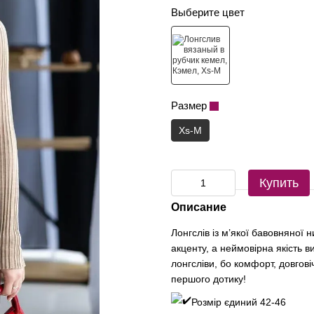
Выберите цвет
Размер
Xs-M
Купить
Описание
Лонгслів із м’якої бавовняної
акценту, а неймовірна якість в
лонгсліви, бо комфорт, довгові
першого дотику!
Розмір єдиний 42-46