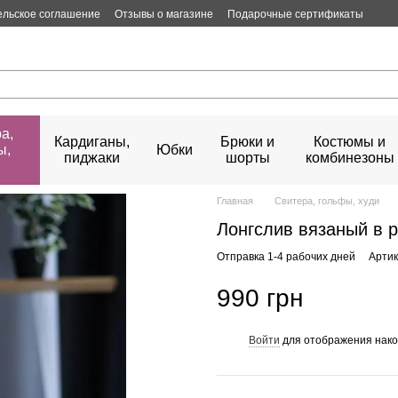
ельское соглашение
Отзывы о магазине
Подарочные сертификаты
а,
Кардиганы,
Брюки и
Костюмы и
ы,
Юбки
пиджаки
шорты
комбинезоны
Главная
Свитера, гольфы, худи
Лонгслив вязаный в р
Отправка 1-4 рабочих дней
Артик
990 грн
Войти
для отображения нако
%