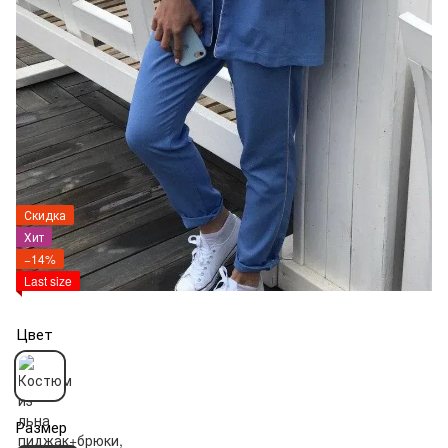
Скидка
Хит
−14%
Last size
Цвет
Размер