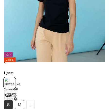
Хит
−13%
Цвет
Размер
S
M
L