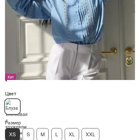
Хит
Цвет
Размер
XS
S
M
L
XL
XXL