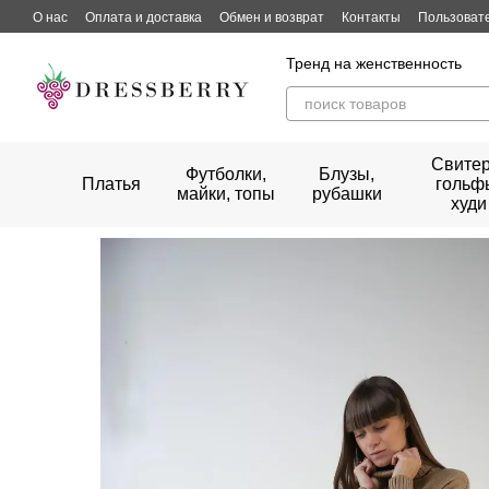
Перейти к основному контенту
О нас
Оплата и доставка
Обмен и возврат
Контакты
Пользоват
Тренд на женственность
Свитер
Футболки,
Блузы,
Платья
гольф
майки, топы
рубашки
худи