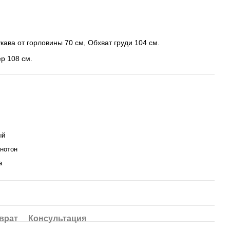
кава от горловины 70 см, Обхват груди 104 см.
р 108 см.
ый
днотон
а
врат
Консультация