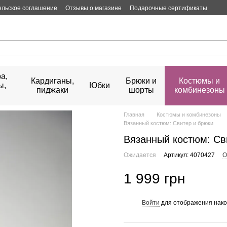
ельское соглашение
Отзывы о магазине
Подарочные сертификаты
а,
Кардиганы,
Брюки и
Костюмы и
ы,
Юбки
пиджаки
шорты
комбинезоны
Главная
Костюмы и комбинезоны
Вязанный костюм: Свитер и брюки
Вязанный костюм: Св
Ожидается
Артикул: 4070427
О
1 999 грн
Войти
для отображения нако
%