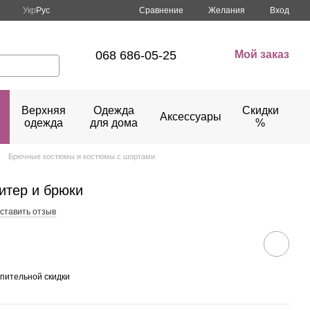
Сравнение
Укр
Рус
Желания
Вход
068 686-05-25
Мой заказ
Верхняя
Одежда
Скидки
Аксессуары
одежда
для дома
%
Брючные костюмы и костюмы с шортами
итер и брюки
ставить отзыв
пительной скидки