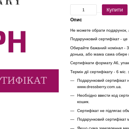
Купити
Опис
Не можете обрати подарунок, 
Подарунковий сертифікат - це 
Обирайте бажаний номінал - 30
донька, або мама сама обире 
Сертифікати формату А6, упако
Термін дії сертифікату - 6 міс.
Подарунковий сертифікат н
www.dressberry.com.ua.
Необхідно ввести код серт
кошик.
Сертифікат не підлягає обм
Подарунковий сертифікат м
Якщо сума замовлення менш