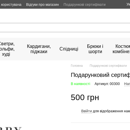
У
 користувача
Відгуки про магазин
Подарункові сертифікати
Светри,
Кардигани,
Брюки і
Костюм
гольфи,
Спідниці
піджаки
шорти
комбіне
худі
Головна
Подарункові сертифікати
Подарунковий сертифі
В наявності
Артикул: 00300
Нап
500 грн
Ввійти
для відображення нак
%