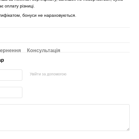
є оплату різниці.
ртифікатом, бонуси не нараховуються.
ернення
Консультація
ар
Увійти за допомогою