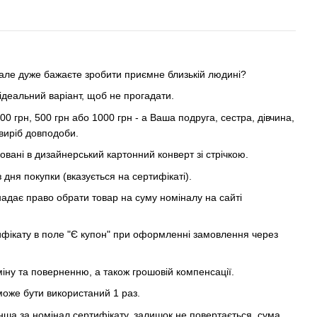
але дуже бажаєте зробити приємне близькій людині?
ідеальний варіант, щоб не прогадати.
0 грн, 500 грн або 1000 грн - а Ваша подруга, сестра, дівчина,
виріб довподоби.
вані в дизайнерський картонний конверт зі стрічкою.
 з дня покупки (вказується на сертифікаті).
адає право обрати товар на суму номіналу на сайті
ифікату в поле "Є купон" при оформленні замовлення через
іну та поверненню, а також грошовій компенсації.
оже бути використаний 1 раз.
а за номінал сертифікату, залишок не повертається, сума