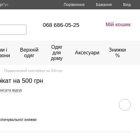
Порівняння
кр
Рус
Бажання
Вхід
068 686-05-25
Мій кошик
Одяг
и і
Верхній
Знижки
для
Аксесуари
зони
одяг
%
дому
Подарунковий сертифікат на 500 грн
кат на 500 грн
исати відгук
опичувальної знижки