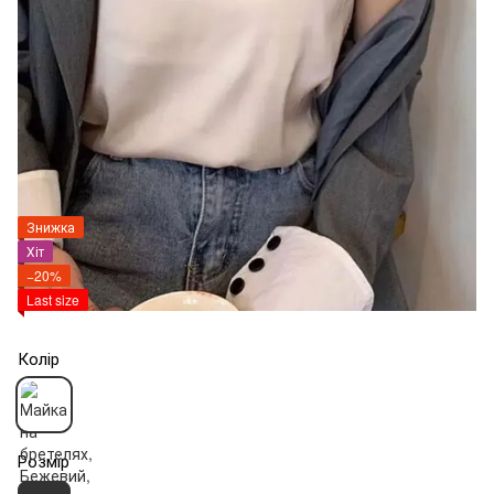
Знижка
Хіт
−20%
Last size
Колір
Розмір