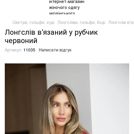
Светри, гольфи, худі
Лонгсліви, гольфи, боді
Лонгслів вʼя
Лонгслів вʼязаний у рубчик
червоний
Артикул:
11035
Написати відгук