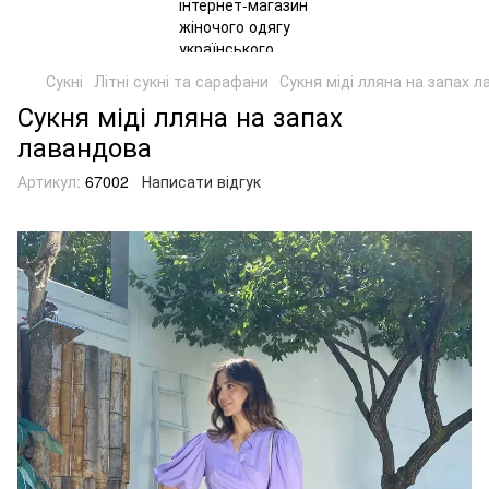
Сукні
Літні сукні та сарафани
Сукня міді лляна на запах 
Сукня міді лляна на запах
лавандова
Артикул:
67002
Написати відгук