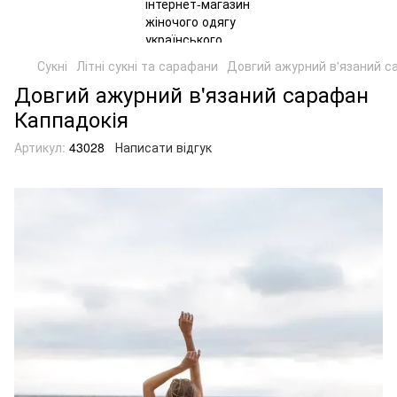
Сукні
Літні сукні та сарафани
Довгий ажурний в'язаний с
Довгий ажурний в'язаний сарафан
Каппадокія
Артикул:
43028
Написати відгук