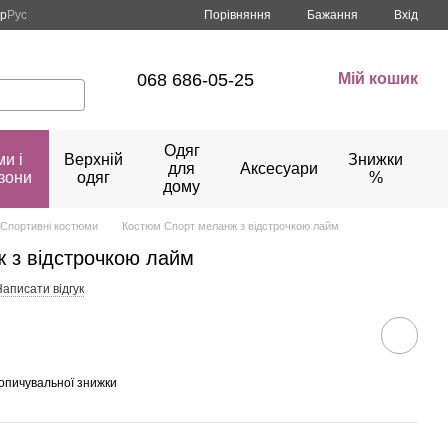
Порівняння
кр
Рус
Бажання
Вхід
068 686-05-25
Мій кошик
Одяг
и і
Верхній
Знижки
для
Аксесуари
зони
одяг
%
дому
Спортивні костюми
Костюм Спорт меланж з відстрочкою лайм
 з відстрочкою лайм
аписати відгук
опичувальної знижки