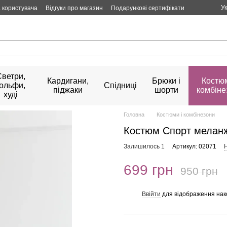
У
 користувача
Відгуки про магазин
Подарункові сертифікати
Светри,
Кардигани,
Брюки і
Костюм
гольфи,
Спідниці
піджаки
шорти
комбіне
худі
Головна
Костюми і комбінезони
Костюм Спорт меланж
Залишилось 1
Артикул: 02071
Н
699 грн
950 грн
Ввійти
для відображення нак
%