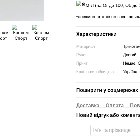
М-Л (на Ог до 100, Об до 
•довжина штанів по зовнішньо
Характеристики
Материал
Трикотаж
Рукав
Довгий
Принт
Немає, 
Країна виробництва
Україна
Поширити у соцмережах
Доставка
Оплата
Пов
Новий відгук або комент