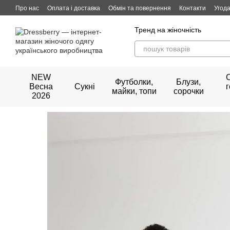
Перейти до основного контенту
Про нас
Оплата і доставка
Обмін та повернення
Контакти
Угода
Тренд на жіночність
NEW
Футболки,
Блузи,
Весна
Сукні
майки, топи
сорочки
2026