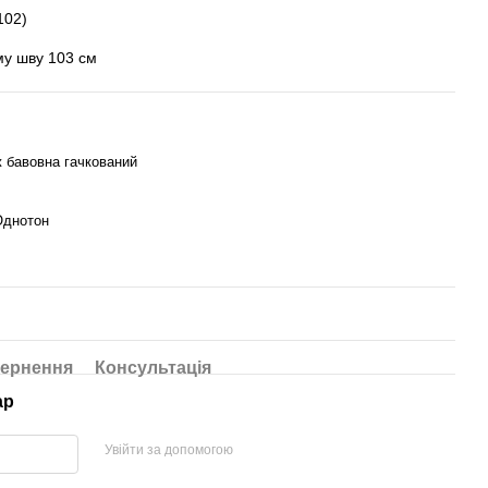
102)
му шву 103 см
 бавовна гачкований
Однотон
ернення
Консультація
ар
Увійти за допомогою