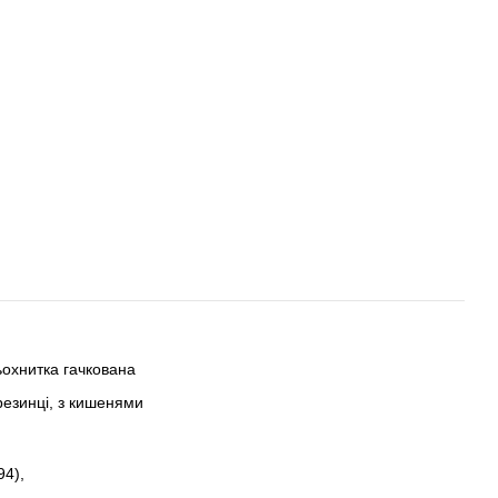
ьохнитка гачкована
резинці, з кишенями
94),