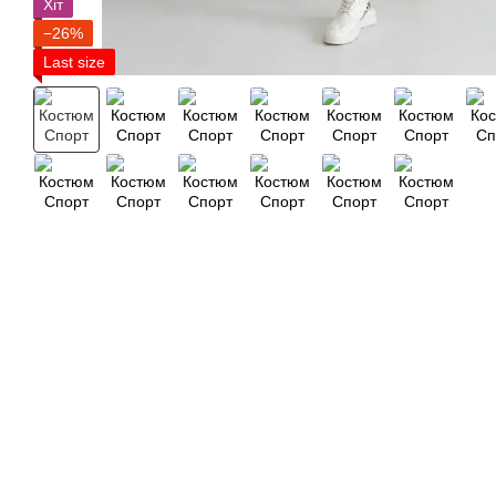
Хіт
−26%
Last size