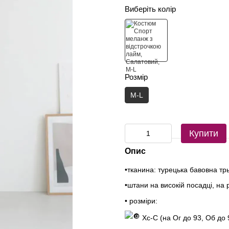
Виберіть колір
Розмір
M-L
Купити
Опис
•тканина: турецька бавовна тр
•штани на високій посадці, на 
• розміри:
Хс-С (на Ог до 93, Об до 