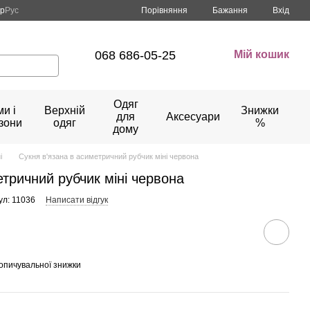
Порівняння
кр
Рус
Бажання
Вхід
068 686-05-25
Мій кошик
Одяг
и і
Верхній
Знижки
для
Аксесуари
зони
одяг
%
дому
і
Сукня в'язана в асиметричний рубчик міні червона
етричний рубчик міні червона
ул: 11036
Написати відгук
опичувальної знижки