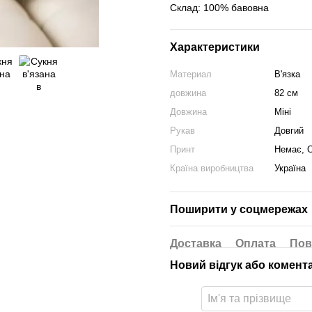
Склад: 100% бавовна
Характеристики
Материал
В'язка
довжина
82 см
Довжина
Міні
Рукав
Довгий
Принт
Немає, 
Країна виробництва
Україна
Поширити у соцмережах
Доставка
Оплата
Пов
Новий відгук або комент