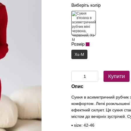
Виберіть колір
Розмір
Xs-M
Купити
Опис
Сукня в асиметричний рубчик з
комфортом. Легкі розкльошені 
ефектний силует. Ця сукня ста
містом до вечірніх зустрічей. 
▪️ size: 42-46