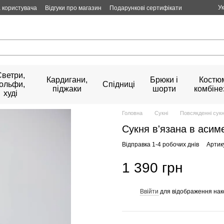
У
 користувача
Відгуки про магазин
Подарункові сертифікати
Светри,
Кардигани,
Брюки і
Костюм
гольфи,
Спідниці
піджаки
шорти
комбіне
худі
Головна
Сукні
Повсякденні сукн
Сукня в'язана в асим
Відправка 1-4 робочих днів
Артик
1 390 грн
Ввійти
для відображення нак
%