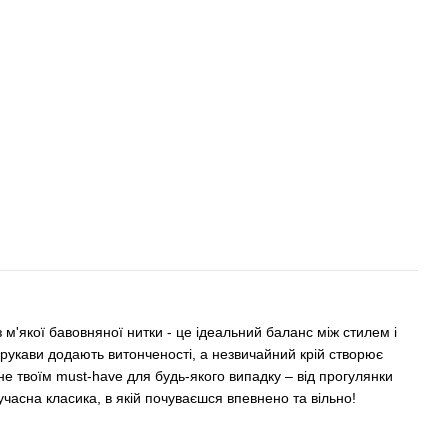
 м'якої бавовняної нитки - це ідеальний баланс між стилем і
рукави додають витонченості, а незвичайний крій створює
не твоїм must-have для будь-якого випадку – від прогулянки
Сучасна класика, в якій почуваєшся впевнено та вільно!