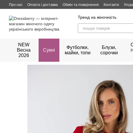
Перейти до основного контенту
Про нас
Оплата і доставка
Обмін та повернення
Контакти
Угода
Тренд на жіночність
NEW
Футболки,
Блузи,
Весна
Сукні
майки, топи
сорочки
2026