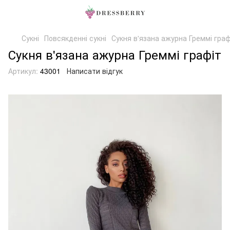
Сукні
Повсякденні сукні
Сукня в'язана ажурна Греммі граф
Сукня в'язана ажурна Греммі графіт
Артикул:
43001
Написати відгук