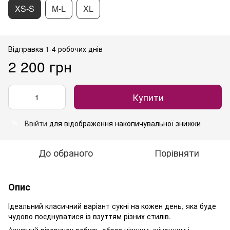
XS-S
M-L
XL
Відправка 1-4 робочих днів
2 200 грн
Купити
Ввійти
для відображення накопичувальної знижки
%
До обраного
Порівняти
Опис
Ідеальний класичний варіант сукні на кожен день, яка буде
чудово поєднуватися із взуттям різних стилів.
Ажурний візерунок робить образ ніжним, жіночним і