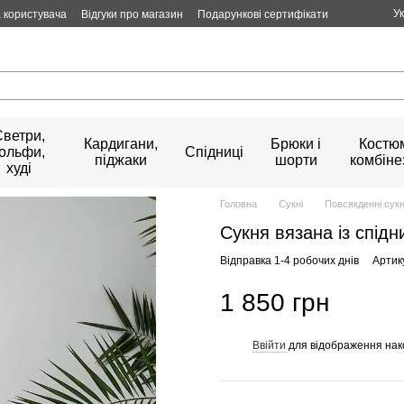
У
 користувача
Відгуки про магазин
Подарункові сертифікати
Светри,
Кардигани,
Брюки і
Костюм
гольфи,
Спідниці
піджаки
шорти
комбіне
худі
Головна
Сукні
Повсякденні сукн
Сукня вязана із спід
Відправка 1-4 робочих днів
Артик
1 850 грн
Ввійти
для відображення нак
%