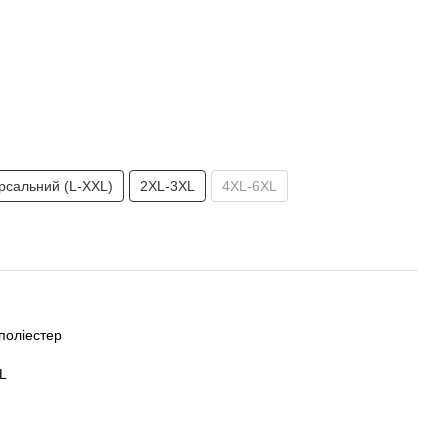
ерсальний (L-XXL)
2XL-3XL
4XL-6XL
поліестер
XL