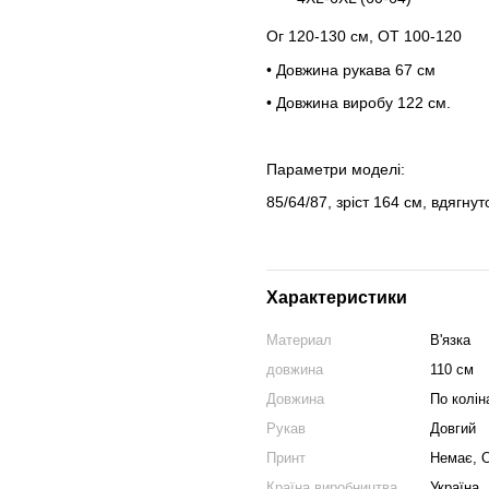
Ог 120-130 см, ОТ 100-120
• Довжина рукава 67 см
• Довжина виробу 122 см.
Параметри моделі:
85/64/87, зріст 164 см, вдягнут
Характеристики
Материал
В'язка
довжина
110 см
Довжина
По колін
Рукав
Довгий
Принт
Немає, 
Країна виробництва
Україна