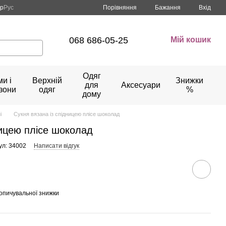
Порівняння
кр
Рус
Бажання
Вхід
068 686-05-25
Мій кошик
Одяг
и і
Верхній
Знижки
для
Аксесуари
зони
одяг
%
дому
і
Сукня вязана із спідницею плісе шоколад
ницею плісе шоколад
ул: 34002
Написати відгук
опичувальної знижки