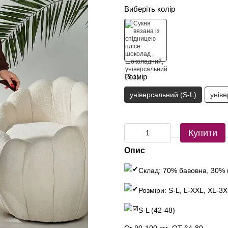
Виберіть колір
Розмір
універсальний (S-L)
унів
Купити
Опис
Склад: 70% бавовна, 30% 
Розміри: S-L, L-XXL, XL-3
S-L (42-48)