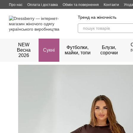
Перейти до основного контенту
Про нас
Оплата і доставка
Обмін та повернення
Контакти
Угода
Тренд на жіночність
NEW
Футболки,
Блузи,
Весна
Сукні
майки, топи
сорочки
2026