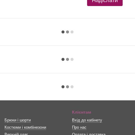
Надіслати
Клієнтам
Брюки і шорти
Вхід до кабінету
Костюми і комбінезони
Про нас
Верхній одяг
Оплата і доставка